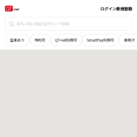
広島県
福山市
田尻町
地域選択で探す
ログイン
新規登録
空車あり
予約可
QT-net利用可
SmartPay利用可
車椅子