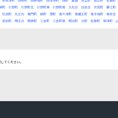
奈良津町
西桜町
西新涯町
西深津町
西町
能島
野上町
延広町
走島町
津町
引野町
引野町北
引野町東
引野町南
久松台
日吉台
伏見町
藤江町
松浜町
丸之内
御門町
緑町
港町
南今津町
南蔵王町
南手城町
南本庄
宮前町
明王台
明神町
三吉町
三吉町南
明治町
元町
紅葉町
柳津町
更してください。