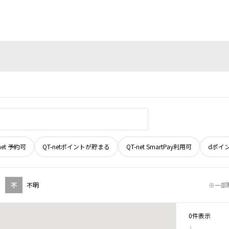
net 予約可
QT-netポイントが貯まる
QT-net SmartPay利用可
dポイ
不
不明
※一部
0件表示
1