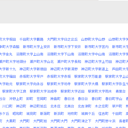
町大字坂田
千田町大字藪路
大門町大字日之出丘
山野町大字山野
山野町大字
幸町大字森脇
新市町大字上安井
新市町大字下安井
新市町大字宮内
新市町大
大字金丸
沼隈町大字上山南
沼隈町大字下山南
沼隈町大字中山南
沼隈町大字
瀬戸町大字地頭分
瀬戸町大字山北
瀬戸町大字長和
神辺町大字上竹田
神辺町
大字新十九
神辺町大字新徳田
神辺町大字新湯野
神辺町大字新道上
芦田町大
町大字福田
赤坂町大字早戸
赤坂町大字赤坂
駅家町大字万能倉
駅家町大字上
大字助元
駅家町大字向永谷
駅家町大字坊寺
駅家町大字大橋
駅家町大字弥生
駅家町大字江良
駅家町大字法成寺
駅家町大字近田
駅家町大字雨木
青葉台
谷台
沖野上町
卸町
笠岡町
神島町
春日池
春日台
春日町
春日町宇山
川口町
神辺町
神辺町旭丘
北本庄
北美台
北吉津町
木之庄町
草戸町
水ケ丘
昭和町
城見町
新涯町
新浜町
地吹町
城興ケ丘
住吉町
千田町
町
大黒町
大門町
大門町旭
大門町大門
大門町津之下
大門町野々浜
長者