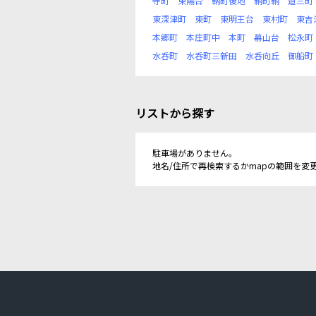
寺町
東陽台
鞆町後地
鞆町鞆
道三町
東深津町
東町
東明王台
東村町
東吉
本郷町
本庄町中
本町
幕山台
松永町
水呑町
水呑町三新田
水呑向丘
御船町
リストから探す
駐車場がありません。
地名/住所で再検索するかmapの範囲を変