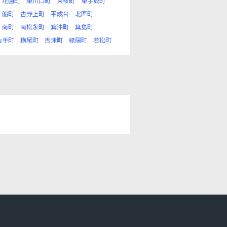
花園町
東川口町
東桜町
東手城町
船町
古野上町
平成台
北匠町
南町
南松永町
箕沖町
箕島町
山手町
横尾町
吉津町
緑陽町
若松町