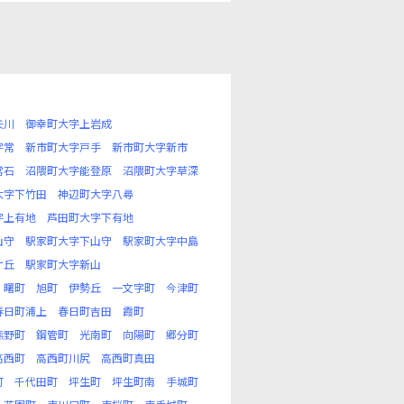
矢川
御幸町大字上岩成
字常
新市町大字戸手
新市町大字新市
常石
沼隈町大字能登原
沼隈町大字草深
大字下竹田
神辺町大字八尋
字上有地
芦田町大字下有地
山守
駅家町大字下山守
駅家町大字中島
ケ丘
駅家町大字新山
曙町
旭町
伊勢丘
一文字町
今津町
春日町浦上
春日町吉田
霞町
熊野町
鋼管町
光南町
向陽町
郷分町
高西町
高西町川尻
高西町真田
町
千代田町
坪生町
坪生町南
手城町