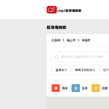
駐車場検索
駐車場検索
広島県
福山市
神島町
空車あり
車椅子対応あり
QT-
満
満車
空
空車
混
混雑