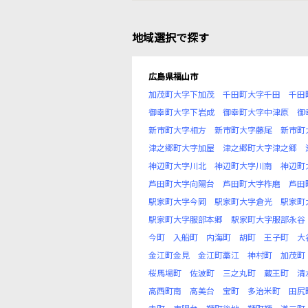
地域選択で探す
広島県福山市
加茂町大字下加茂
千田町大字千田
千田
御幸町大字下岩成
御幸町大字中津原
御
新市町大字相方
新市町大字藤尾
新市町
津之郷町大字加屋
津之郷町大字津之郷
神辺町大字川北
神辺町大字川南
神辺町
芦田町大字向陽台
芦田町大字柞磨
芦田
駅家町大字今岡
駅家町大字倉光
駅家町
駅家町大字服部本郷
駅家町大字服部永谷
今町
入船町
内海町
胡町
王子町
大
金江町金見
金江町藁江
神村町
加茂町
桜馬場町
佐波町
三之丸町
蔵王町
清
高西町南
高美台
宝町
多治米町
田尻