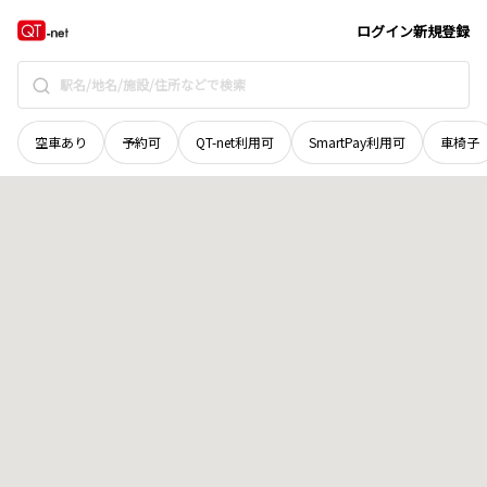
広島県
福山市
西深津町
地域選択で探す
ログイン
新規登録
空車あり
予約可
QT-net利用可
SmartPay利用可
車椅子