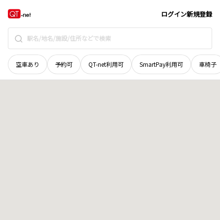
広島県
福山市
走島町
地域選択で探す
ログイン
新規登録
空車あり
予約可
QT-net利用可
SmartPay利用可
車椅子