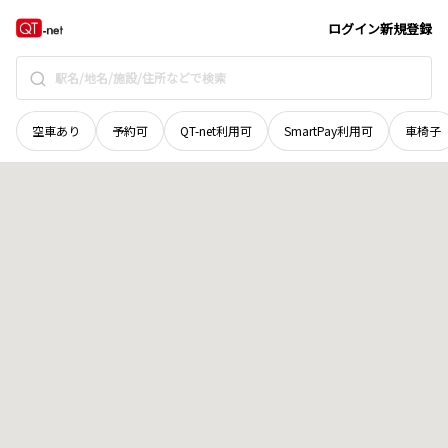
広島県
福山市
長者町
地域選択で探す
ログイン
新規登録
空車あり
予約可
QT-net利用可
SmartPay利用可
車椅子