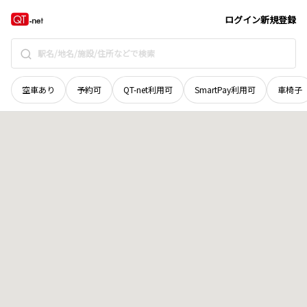
広島県
福山市
駅家町大字雨木
地域選択で探す
ログイン
新規登録
空車あり
予約可
QT-net利用可
SmartPay利用可
車椅子