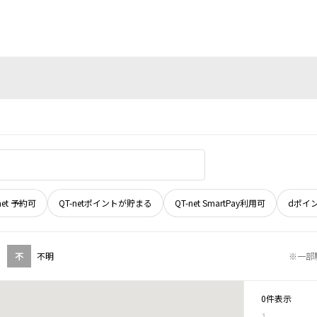
net 予約可
QT-netポイントが貯まる
QT-net SmartPay利用可
dポイ
不
不明
※一部
0件表示
1