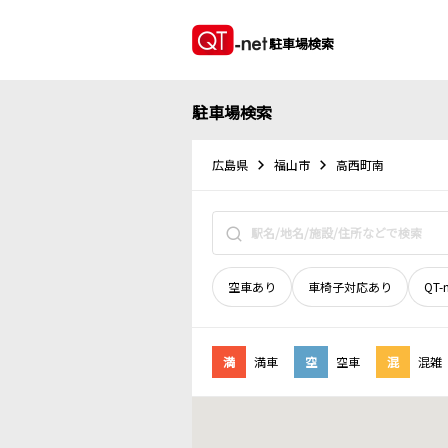
駐車場検索
駐車場検索
広島県
福山市
高西町南
空車あり
車椅子対応あり
QT-
満
満車
空
空車
混
混雑