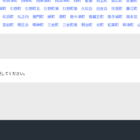
奈良津町
西桜町
西新涯町
西深津町
西町
能島
野上町
延広町
走島町
津町
引野町
引野町北
引野町東
引野町南
久松台
日吉台
伏見町
藤江町
松浜町
丸之内
御門町
緑町
港町
南今津町
南蔵王町
南手城町
南本庄
宮前町
明王台
明神町
三吉町
三吉町南
明治町
元町
紅葉町
柳津町
更してください。