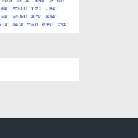
花園町
東川口町
東桜町
東手城町
船町
古野上町
平成台
北匠町
南町
南松永町
箕沖町
箕島町
山手町
横尾町
吉津町
緑陽町
若松町