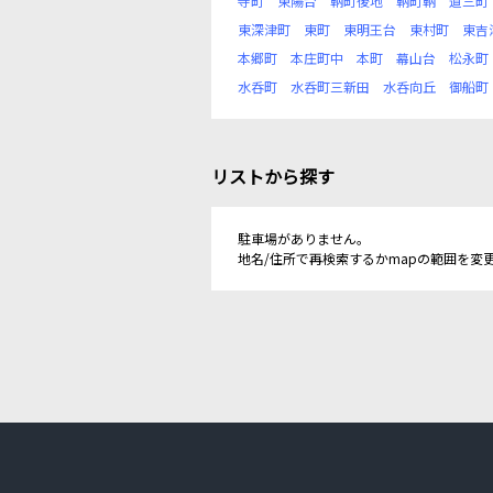
寺町
東陽台
鞆町後地
鞆町鞆
道三町
東深津町
東町
東明王台
東村町
東吉
本郷町
本庄町中
本町
幕山台
松永町
水呑町
水呑町三新田
水呑向丘
御船町
リストから探す
駐車場がありません。
地名/住所で再検索するかmapの範囲を変