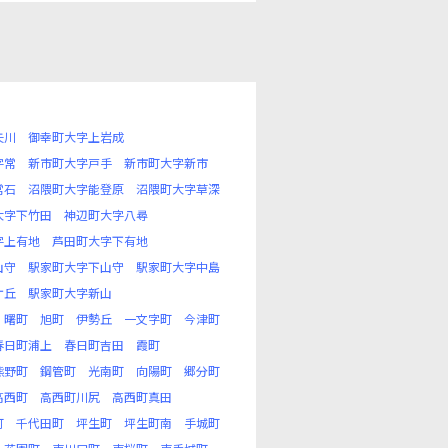
矢川
御幸町大字上岩成
字常
新市町大字戸手
新市町大字新市
常石
沼隈町大字能登原
沼隈町大字草深
大字下竹田
神辺町大字八尋
字上有地
芦田町大字下有地
山守
駅家町大字下山守
駅家町大字中島
ケ丘
駅家町大字新山
曙町
旭町
伊勢丘
一文字町
今津町
春日町浦上
春日町吉田
霞町
熊野町
鋼管町
光南町
向陽町
郷分町
高西町
高西町川尻
高西町真田
町
千代田町
坪生町
坪生町南
手城町