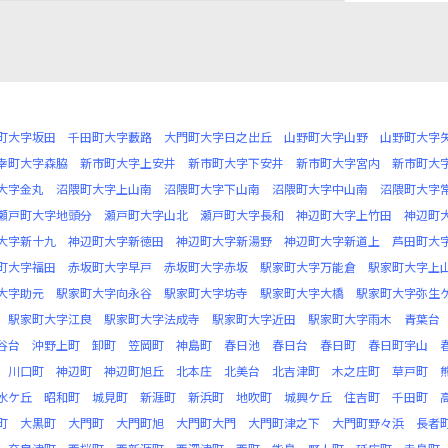
町大字坂田
千田町大字藪路
大門町大字日之出丘
山野町大字山野
山野町大字
幸町大字森脇
新市町大字上安井
新市町大字下安井
新市町大字宮内
新市町大
大字金丸
沼隈町大字上山南
沼隈町大字下山南
沼隈町大字中山南
沼隈町大字
瀬戸町大字地頭分
瀬戸町大字山北
瀬戸町大字長和
神辺町大字上竹田
神辺町
大字新十九
神辺町大字新徳田
神辺町大字新湯野
神辺町大字新道上
芦田町大
町大字福田
赤坂町大字早戸
赤坂町大字赤坂
駅家町大字万能倉
駅家町大字上
大字助元
駅家町大字向永谷
駅家町大字坊寺
駅家町大字大橋
駅家町大字弥生
駅家町大字江良
駅家町大字法成寺
駅家町大字近田
駅家町大字雨木
青葉台
谷台
沖野上町
卸町
笠岡町
神島町
春日池
春日台
春日町
春日町宇山
川口町
神辺町
神辺町旭丘
北本庄
北美台
北吉津町
木之庄町
草戸町
水ケ丘
昭和町
城見町
新涯町
新浜町
地吹町
城興ケ丘
住吉町
千田町
町
大黒町
大門町
大門町旭
大門町大門
大門町津之下
大門町野々浜
長者