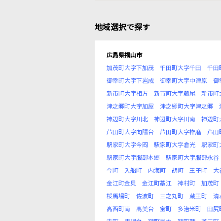
地域選択で探す
広島県福山市
加茂町大字下加茂
千田町大字千田
千田
御幸町大字下岩成
御幸町大字中津原
御
新市町大字相方
新市町大字藤尾
新市町
津之郷町大字加屋
津之郷町大字津之郷
神辺町大字川北
神辺町大字川南
神辺町
芦田町大字向陽台
芦田町大字柞磨
芦田
駅家町大字今岡
駅家町大字倉光
駅家町
駅家町大字服部本郷
駅家町大字服部永谷
今町
入船町
内海町
胡町
王子町
大
金江町金見
金江町藁江
神村町
加茂町
桜馬場町
佐波町
三之丸町
蔵王町
清
高西町南
高美台
宝町
多治米町
田尻