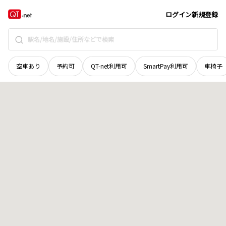
広島県
福山市
高西町川尻
地域選択で探す
ログイン
新規登録
空車あり
予約可
QT-net利用可
SmartPay利用可
車椅子