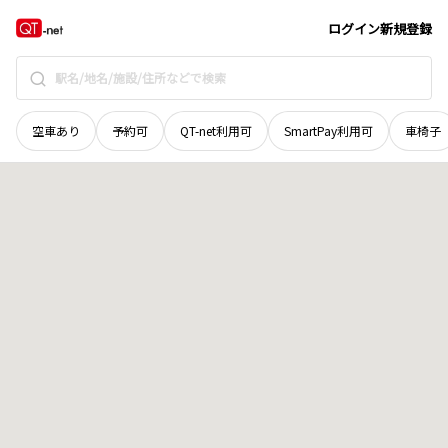
広島県
竹原市
小梨町
地域選択で探す
ログイン
新規登録
空車あり
予約可
QT-net利用可
SmartPay利用可
車椅子