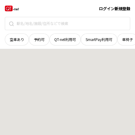
広島県
竹原市
忠海中町
地域選択で探す
ログイン
新規登録
空車あり
予約可
QT-net利用可
SmartPay利用可
車椅子