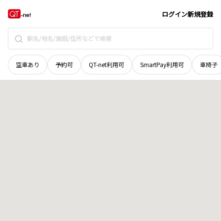
広島県
竹原市
忠海床浦
地域選択で探す
ログイン
新規登録
空車あり
予約可
QT-net利用可
SmartPay利用可
車椅子