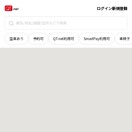
広島県
竹原市
田ノ浦
地域選択で探す
ログイン
新規登録
空車あり
予約可
QT-net利用可
SmartPay利用可
車椅子