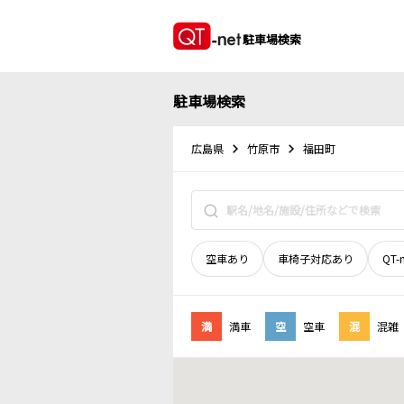
駐車場検索
駐車場検索
広島県
竹原市
福田町
空車あり
車椅子対応あり
QT-
満
満車
空
空車
混
混雑