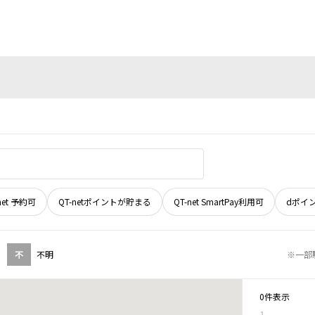
net 予約可
QT-netポイントが貯まる
QT-net SmartPay利用可
dポイ
不
不明
※一部
0件表示
1