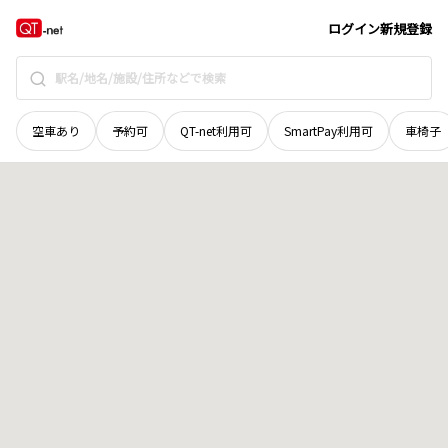
徳島県
三好市
井川町タクミ田
地域選択で探す
ログイン
新規登録
空車あり
予約可
QT-net利用可
SmartPay利用可
車椅子