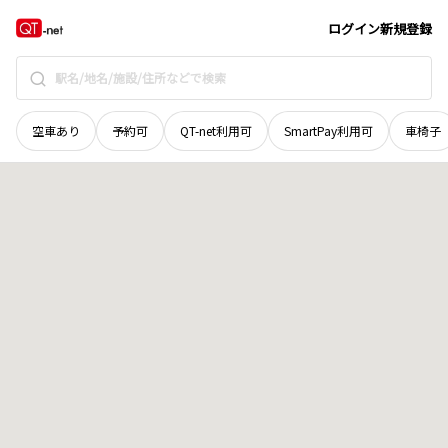
徳島県
三好市
井川町岡野前
地域選択で探す
ログイン
新規登録
空車あり
予約可
QT-net利用可
SmartPay利用可
車椅子