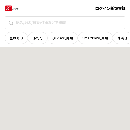
徳島県
三好市
井川町才長谷
地域選択で探す
ログイン
新規登録
空車あり
予約可
QT-net利用可
SmartPay利用可
車椅子