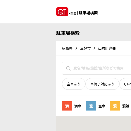
駐車場検索
駐車場検索
徳島県
三好市
山城町光兼
空車あり
車椅子対応あり
QT-
満
満車
空
空車
混
混雑