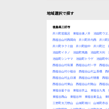
地域選択で探す
徳島県三好市
井川町岩風呂
東祖谷奥ノ井
池田町ウヱ
西祖谷山村西岡向
井川町井内西
井川町
井川町タクミ田
井川町田中
井川町辻
池田町イタノ
池田町馬路
池田町大利
池田町シンヤマ
池田町トウゲ
池田町中
西祖谷山村有瀬
西祖谷山村一宇
西祖谷
西祖谷山村小祖谷
西祖谷山村上吾橋
西
西祖谷山村土日浦
西祖谷山村徳善
西祖
西祖谷山村東山
西祖谷山村南山
西祖谷
東祖谷釜ケ谷
東祖谷京上
東祖谷九鬼
東祖谷西山
東祖谷林
東祖谷麦生土
東
三野町太刀野山
山城町相川
山城町赤谷