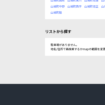
山城町国政
山城町黒川
山城町佐連
山
山城町中野
山城町西宇
山城町信正
山
山城町脇
リストから探す
駐車場がありません。
地名/住所で再検索するかmapの範囲を変