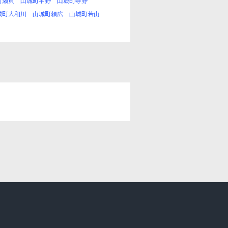
町瀬貝
山城町平野
山城町寺野
城町大和川
山城町頼広
山城町若山