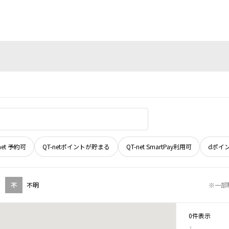
net 予約可
QT-netポイントが貯まる
QT-net SmartPay利用可
dポイ
不
不明
※一部
0件表示
1