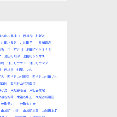
祖谷山村北浦山
西祖谷山村新道
井川町才長谷
井川町里川
井川町島
向坂
井川町吉岡
池田町イケミナミ
マ
池田町州津
池田町シンマチ
松尾
池田町ヤサン
池田町ヤマダ
榎
西祖谷山村尾井ノ内
下名
西祖谷山村善徳
西祖谷山村田ノ内
村西岡
西祖谷山村東西岡
谷小島
東祖谷落合
東祖谷樫尾
東祖谷釣井
東祖谷中上
東祖谷新居屋
三野町勢力
三野町太刀野
山城町小川谷
山城町尾又
山城町上名