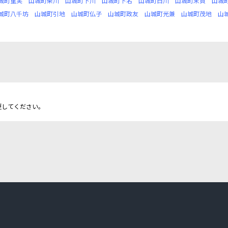
城町重実
山城町柴川
山城町下川
山城町下名
山城町白川
山城町末貞
山城
城町八千坊
山城町引地
山城町仏子
山城町政友
山城町光兼
山城町茂地
山
更してください。