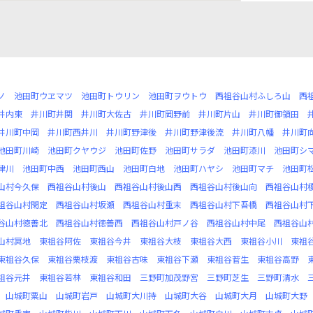
ノ
池田町ウヱマツ
池田町トウリン
池田町ヲウトウ
西祖谷山村ふしろ山
西
井内東
井川町井関
井川町大佐古
井川町岡野前
井川町片山
井川町御領田
井川町中岡
井川町西井川
井川町野津後
井川町野津後流
井川町八幡
井川町
池田町川崎
池田町クヤウジ
池田町佐野
池田町サラダ
池田町漆川
池田町シ
津川
池田町中西
池田町西山
池田町白地
池田町ハヤシ
池田町マチ
池田町
山村今久保
西祖谷山村後山
西祖谷山村後山西
西祖谷山村後山向
西祖谷山村
祖谷山村閑定
西祖谷山村坂瀬
西祖谷山村重末
西祖谷山村下吾橋
西祖谷山村
谷山村徳善北
西祖谷山村徳善西
西祖谷山村戸ノ谷
西祖谷山村中尾
西祖谷山
山村冥地
東祖谷阿佐
東祖谷今井
東祖谷大枝
東祖谷大西
東祖谷小川
東祖
東祖谷久保
東祖谷栗枝渡
東祖谷古味
東祖谷下瀬
東祖谷菅生
東祖谷高野
祖谷元井
東祖谷若林
東祖谷和田
三野町加茂野宮
三野町芝生
三野町清水
山城町粟山
山城町岩戸
山城町大川持
山城町大谷
山城町大月
山城町大野