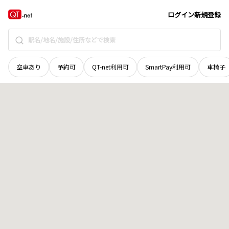
徳島県
三好市
山城町茂地
地域選択で探す
ログイン
新規登録
空車あり
予約可
QT-net利用可
SmartPay利用可
車椅子