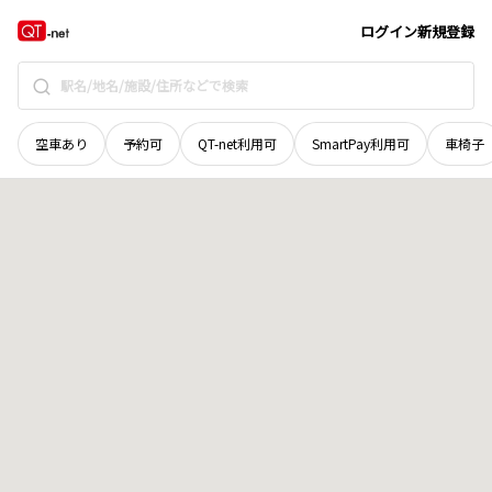
徳島県
三好市
池田町川崎
地域選択で探す
ログイン
新規登録
空車あり
予約可
QT-net利用可
SmartPay利用可
車椅子