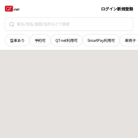
徳島県
三好市
池田町西山
地域選択で探す
ログイン
新規登録
空車あり
予約可
QT-net利用可
SmartPay利用可
車椅子