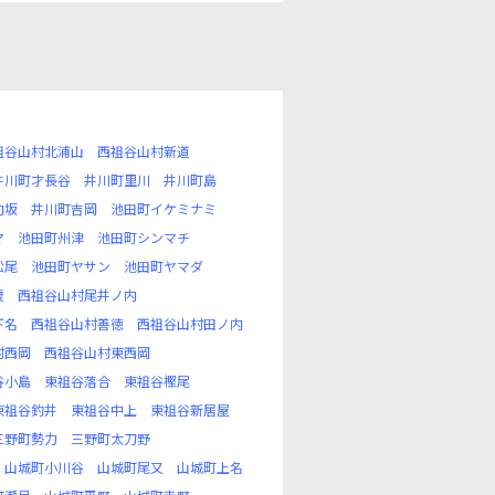
祖谷山村北浦山
西祖谷山村新道
井川町才長谷
井川町里川
井川町島
向坂
井川町吉岡
池田町イケミナミ
マ
池田町州津
池田町シンマチ
松尾
池田町ヤサン
池田町ヤマダ
榎
西祖谷山村尾井ノ内
下名
西祖谷山村善徳
西祖谷山村田ノ内
村西岡
西祖谷山村東西岡
谷小島
東祖谷落合
東祖谷樫尾
東祖谷釣井
東祖谷中上
東祖谷新居屋
三野町勢力
三野町太刀野
山城町小川谷
山城町尾又
山城町上名