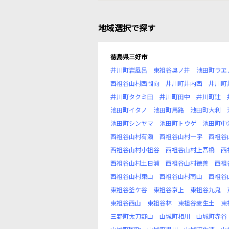
地域選択で探す
徳島県三好市
井川町岩風呂
東祖谷奥ノ井
池田町ウヱ
西祖谷山村西岡向
井川町井内西
井川町
井川町タクミ田
井川町田中
井川町辻
池田町イタノ
池田町馬路
池田町大利
池田町シンヤマ
池田町トウゲ
池田町中
西祖谷山村有瀬
西祖谷山村一宇
西祖谷
西祖谷山村小祖谷
西祖谷山村上吾橋
西
西祖谷山村土日浦
西祖谷山村徳善
西祖
西祖谷山村東山
西祖谷山村南山
西祖谷
東祖谷釜ケ谷
東祖谷京上
東祖谷九鬼
東祖谷西山
東祖谷林
東祖谷麦生土
東
三野町太刀野山
山城町相川
山城町赤谷