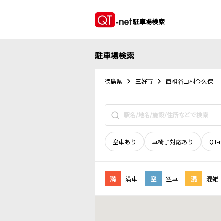
駐車場検索
駐車場検索
徳島県
三好市
西祖谷山村今久保
空車あり
車椅子対応あり
QT-
満
満車
空
空車
混
混雑