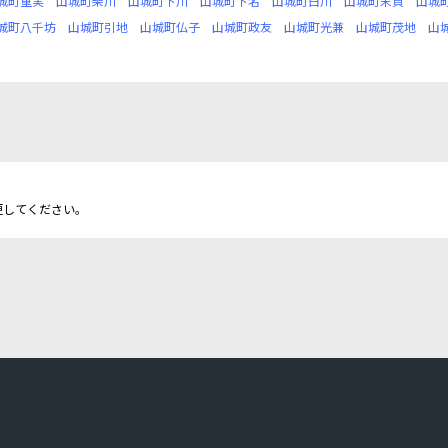
城町重実
山城町柴川
山城町下川
山城町下名
山城町白川
山城町末貞
山城
城町八千坊
山城町引地
山城町仏子
山城町政友
山城町光兼
山城町茂地
山
更してください。