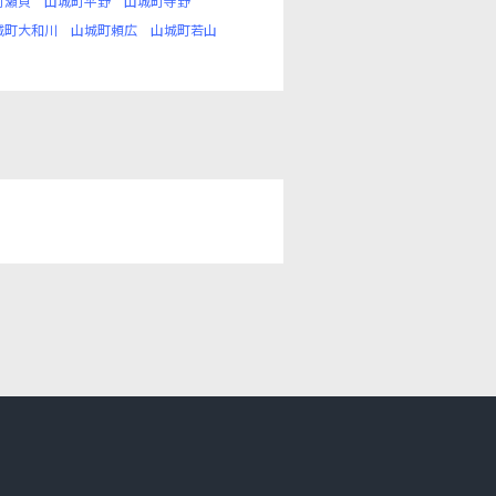
町瀬貝
山城町平野
山城町寺野
城町大和川
山城町頼広
山城町若山