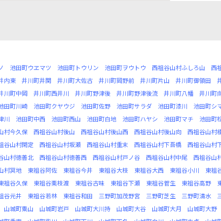
ノ
池田町ウヱマツ
池田町トウリン
池田町ヲウトウ
西祖谷山村ふしろ山
西
井内東
井川町井関
井川町大佐古
井川町岡野前
井川町片山
井川町御領田
井川町中岡
井川町西井川
井川町野津後
井川町野津後流
井川町八幡
井川町
池田町川崎
池田町クヤウジ
池田町佐野
池田町サラダ
池田町漆川
池田町シ
津川
池田町中西
池田町西山
池田町白地
池田町ハヤシ
池田町マチ
池田町
山村今久保
西祖谷山村後山
西祖谷山村後山西
西祖谷山村後山向
西祖谷山村
祖谷山村閑定
西祖谷山村坂瀬
西祖谷山村重末
西祖谷山村下吾橋
西祖谷山村
谷山村徳善北
西祖谷山村徳善西
西祖谷山村戸ノ谷
西祖谷山村中尾
西祖谷山
山村冥地
東祖谷阿佐
東祖谷今井
東祖谷大枝
東祖谷大西
東祖谷小川
東祖
東祖谷久保
東祖谷栗枝渡
東祖谷古味
東祖谷下瀬
東祖谷菅生
東祖谷高野
祖谷元井
東祖谷若林
東祖谷和田
三野町加茂野宮
三野町芝生
三野町清水
山城町粟山
山城町岩戸
山城町大川持
山城町大谷
山城町大月
山城町大野