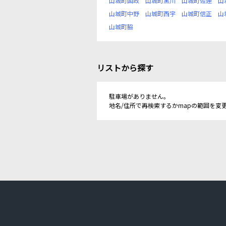
山城町国政
山城町黒川
山城町佐連
山
山城町中野
山城町西宇
山城町信正
山
山城町脇
リストから探す
駐車場がありません。
地名/住所で再検索するかmapの範囲を変