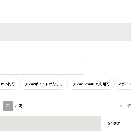
net 予約可
QT-netポイントが貯まる
QT-net SmartPay利用可
dポイ
不
不明
※一部
0件表示
1