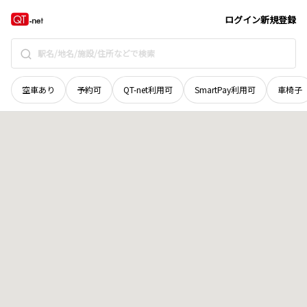
徳島県
三好市
西祖谷山村有瀬
地域選択で探す
ログイン
新規登録
空車あり
予約可
QT-net利用可
SmartPay利用可
車椅子