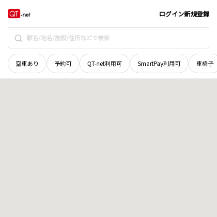
徳島県
三好市
西祖谷山村閑定
地域選択で探す
ログイン
新規登録
空車あり
予約可
QT-net利用可
SmartPay利用可
車椅子