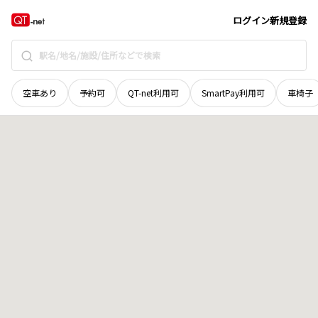
徳島県
三好郡東みよし町
毛田
地域選択で探す
ログイン
新規登録
空車あり
予約可
QT-net利用可
SmartPay利用可
車椅子