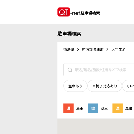
駐車場検索
駐車場検索
徳島県
勝浦郡勝浦町
大字生名
空車あり
車椅子対応あり
QT-
満
満車
空
空車
混
混雑