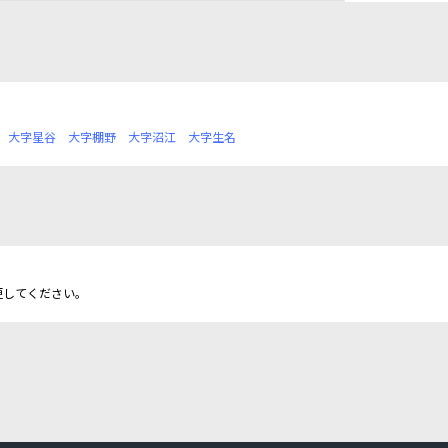
大字星谷
大字棚野
大字沼江
大字生名
更してください。