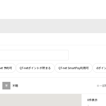
net 予約可
QT-netポイントが貯まる
QT-net SmartPay利用可
dポイ
不
不明
※一部
0件表示
1