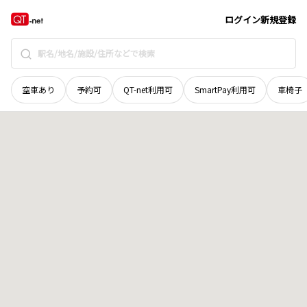
徳島県
勝浦郡勝浦町
地域選択で探す
ログイン
新規登録
空車あり
予約可
QT-net利用可
SmartPay利用可
車椅子