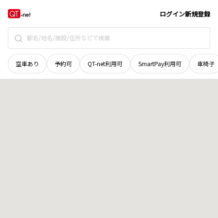
徳島県
吉野川市
山川町井傍
地域選択で探す
ログイン
新規登録
空車あり
予約可
QT-net利用可
SmartPay利用可
車椅子