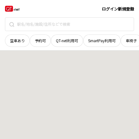
徳島県
吉野川市
山川町古城
地域選択で探す
ログイン
新規登録
空車あり
予約可
QT-net利用可
SmartPay利用可
車椅子