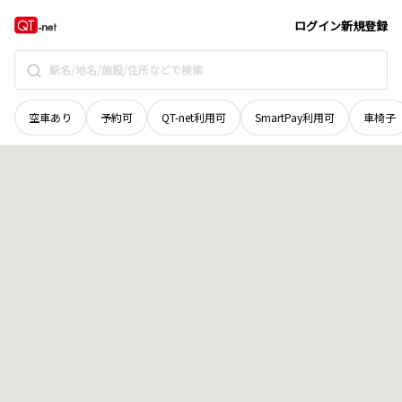
徳島県
吉野川市
山川町川田
地域選択で探す
ログイン
新規登録
空車あり
予約可
QT-net利用可
SmartPay利用可
車椅子