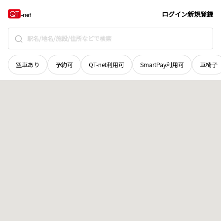
徳島県
吉野川市
山川町桑ノ峯
地域選択で探す
ログイン
新規登録
空車あり
予約可
QT-net利用可
SmartPay利用可
車椅子