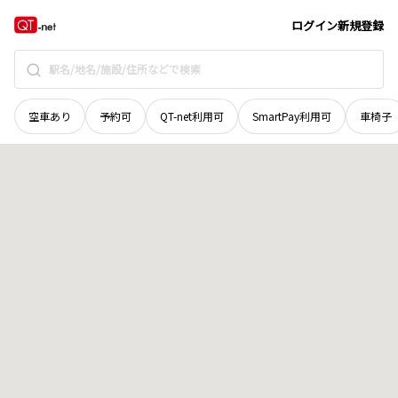
徳島県
吉野川市
山川町雲宮
地域選択で探す
ログイン
新規登録
空車あり
予約可
QT-net利用可
SmartPay利用可
車椅子