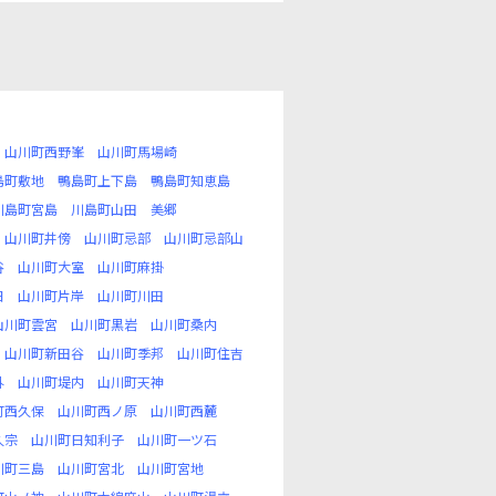
山川町西野峯
山川町馬場崎
島町敷地
鴨島町上下島
鴨島町知恵島
川島町宮島
川島町山田
美郷
山川町井傍
山川町忌部
山川町忌部山
谷
山川町大室
山川町麻掛
日
山川町片岸
山川町川田
山川町雲宮
山川町黒岩
山川町桑内
山川町新田谷
山川町季邦
山川町住吉
外
山川町堤内
山川町天神
町西久保
山川町西ノ原
山川町西麓
久宗
山川町日知利子
山川町一ツ石
川町三島
山川町宮北
山川町宮地