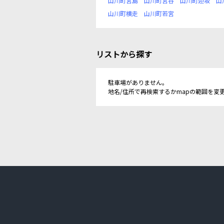
山川町宮島
山川町宮谷
山川町迎坂
山
山川町横走
山川町若宮
リストから探す
駐車場がありません。
地名/住所で再検索するかmapの範囲を変