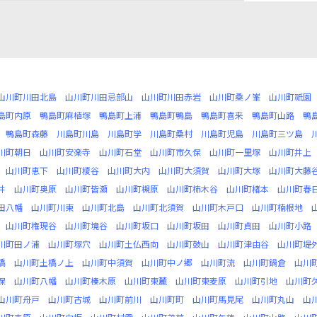
山川町川田北島
山川町川田忌部山
山川町川田赤岩
山川町桑ノ峯
山川町祇園
島町内原
鴨島町麻植塚
鴨島町上浦
鴨島町鴨島
鴨島町喜来
鴨島町山路
鴨
鴨島町森藤
川島町川島
川島町学
川島町桑村
川島町児島
川島町三ツ島
川町朝日
山川町安楽寺
山川町石堂
山川町市久保
山川町一里塚
山川町井上
山川町恵下
山川町榎谷
山川町大内
山川町大須賀
山川町大塚
山川町大藤
井
山川町奥原
山川町皆瀬
山川町槻原
山川町柿木谷
山川町楮本
山川町春
田八幡
山川町川東
山川町北島
山川町北須賀
山川町木戸口
山川町楠根地
山川町権現谷
山川町境谷
山川町坂口
山川町坂田
山川町貞田
山川町小路
川町田ノ浦
山川町塚穴
山川町土仏西向
山川町鼓山
山川町津由谷
山川町堤
橋
山川町土橋ノ上
山川町中須賀
山川町中ノ郷
山川町流
山川町鍋倉
山川
保
山川町八幡
山川町榛木原
山川町東麓
山川町東麦原
山川町引地
山川町
山川町舟戸
山川町古城
山川町前川
山川町町
山川町馬見尾
山川町丸山
山