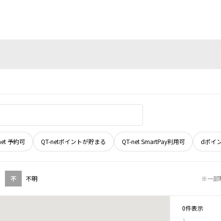
net 予約可
QT-netポイントが貯まる
QT-net SmartPay利用可
dポイ
不
不明
※一部
0件表示
1