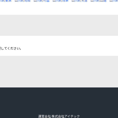
川町麦原
山川町向坂
山川町村雲
山川町茂草
山川町矢落
山川町山路
山川
更してください。
運営会社 株式会社アイテック