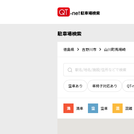
駐車場検索
駐車場検索
徳島県
吉野川市
山川町馬場崎
空車あり
車椅子対応あり
QT-
満
満車
空
空車
混
混雑