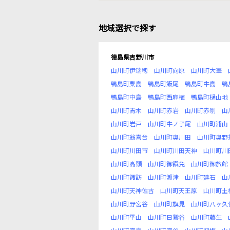
地域選択で探す
徳島県吉野川市
山川町伊瑞穂
山川町向原
山川町大峯
鴨島町粟島
鴨島町飯尾
鴨島町牛島
鴨
鴨島町中島
鴨島町西麻植
鴨島町樋山地
山川町青木
山川町赤岩
山川町赤刎
山
山川町岩戸
山川町牛ノ子尾
山川町浦山
山川町翁喜台
山川町奥川田
山川町奥野
山川町川田市
山川町川田天神
山川町川
山川町高頭
山川町御饌免
山川町御旅館
山川町諏訪
山川町瀬津
山川町建石
山
山川町天神佐古
山川町天王原
山川町土
山川町野宮谷
山川町旗見
山川町八ヶ久
山川町平山
山川町日鷲谷
山川町藤生