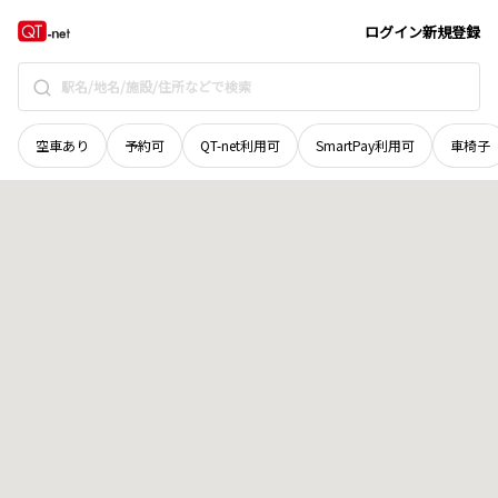
徳島県
吉野川市
山川町麦原
地域選択で探す
ログイン
新規登録
空車あり
予約可
QT-net利用可
SmartPay利用可
車椅子