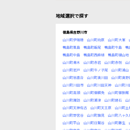
地域選択で探す
徳島県吉野川市
山川町伊瑞穂
山川町向原
山川町大峯
鴨島町粟島
鴨島町飯尾
鴨島町牛島
鴨
鴨島町中島
鴨島町西麻植
鴨島町樋山地
山川町青木
山川町赤岩
山川町赤刎
山
山川町岩戸
山川町牛ノ子尾
山川町浦山
山川町翁喜台
山川町奥川田
山川町奥野
山川町川田市
山川町川田天神
山川町川
山川町高頭
山川町御饌免
山川町御旅館
山川町諏訪
山川町瀬津
山川町建石
山
山川町天神佐古
山川町天王原
山川町土
山川町野宮谷
山川町旗見
山川町八ヶ久
山川町平山
山川町日鷲谷
山川町藤生