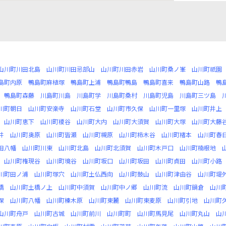
山川町川田北島
山川町川田忌部山
山川町川田赤岩
山川町桑ノ峯
山川町祇園
島町内原
鴨島町麻植塚
鴨島町上浦
鴨島町鴨島
鴨島町喜来
鴨島町山路
鴨
鴨島町森藤
川島町川島
川島町学
川島町桑村
川島町児島
川島町三ツ島
川町朝日
山川町安楽寺
山川町石堂
山川町市久保
山川町一里塚
山川町井上
山川町恵下
山川町榎谷
山川町大内
山川町大須賀
山川町大塚
山川町大藤
井
山川町奥原
山川町皆瀬
山川町槻原
山川町柿木谷
山川町楮本
山川町春
田八幡
山川町川東
山川町北島
山川町北須賀
山川町木戸口
山川町楠根地
山川町権現谷
山川町境谷
山川町坂口
山川町坂田
山川町貞田
山川町小路
川町田ノ浦
山川町塚穴
山川町土仏西向
山川町鼓山
山川町津由谷
山川町堤
橋
山川町土橋ノ上
山川町中須賀
山川町中ノ郷
山川町流
山川町鍋倉
山川
保
山川町八幡
山川町榛木原
山川町東麓
山川町東麦原
山川町引地
山川町
山川町舟戸
山川町古城
山川町前川
山川町町
山川町馬見尾
山川町丸山
山