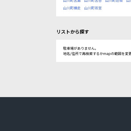
山川町宮島
山川町宮谷
山川町迎坂
山
山川町横走
山川町若宮
リストから探す
駐車場がありません。
地名/住所で再検索するかmapの範囲を変