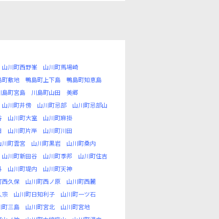
山川町西野峯
山川町馬場崎
島町敷地
鴨島町上下島
鴨島町知恵島
川島町宮島
川島町山田
美郷
山川町井傍
山川町忌部
山川町忌部山
谷
山川町大室
山川町麻掛
日
山川町片岸
山川町川田
山川町雲宮
山川町黒岩
山川町桑内
山川町新田谷
山川町季邦
山川町住吉
外
山川町堤内
山川町天神
町西久保
山川町西ノ原
山川町西麓
久宗
山川町日知利子
山川町一ツ石
川町三島
山川町宮北
山川町宮地