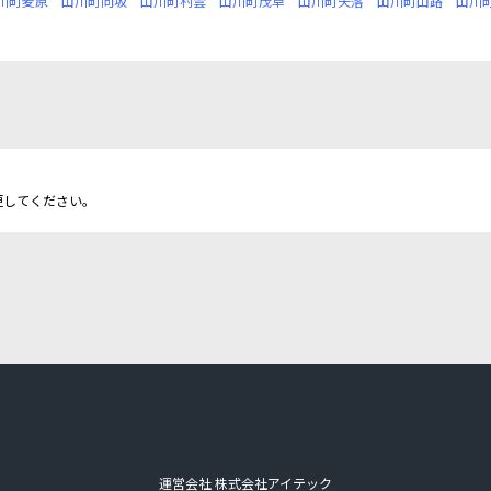
川町麦原
山川町向坂
山川町村雲
山川町茂草
山川町矢落
山川町山路
山川
更してください。
運営会社 株式会社アイテック