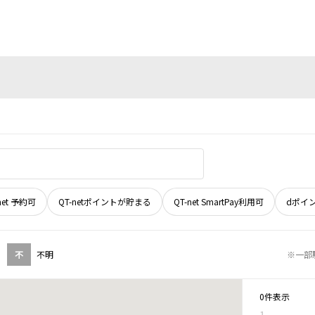
net 予約可
QT-netポイントが貯まる
QT-net SmartPay利用可
dポイ
不
不明
※一部
0件表示
1