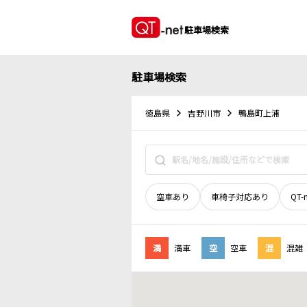
駐車場検索
駐車場検索
徳島県
吉野川市
鴨島町上浦
空車あり
車椅子対応あり
QT-
満
満車
空
空車
混
混雑