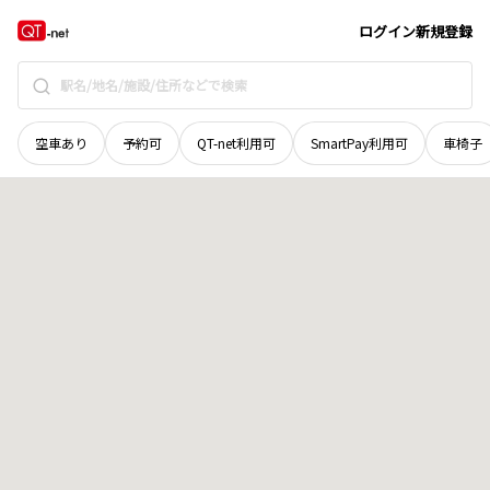
徳島県
吉野川市
鴨島町喜来
地域選択で探す
ログイン
新規登録
空車あり
予約可
QT-net利用可
SmartPay利用可
車椅子