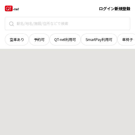
徳島県
名西郡神山町
下分
地域選択で探す
ログイン
新規登録
空車あり
予約可
QT-net利用可
SmartPay利用可
車椅子