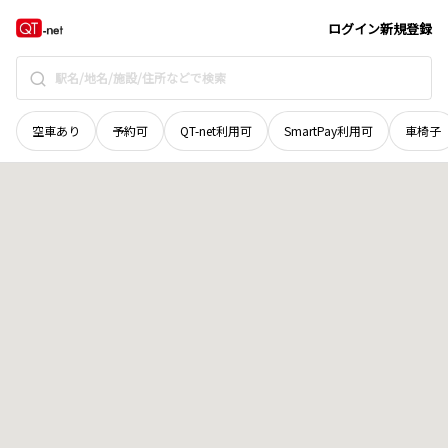
徳島県
徳島市
国府町桜間
地域選択で探す
ログイン
新規登録
空車あり
予約可
QT-net利用可
SmartPay利用可
車椅子