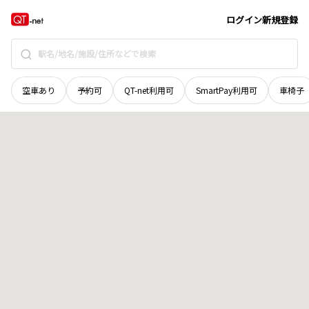
徳島県
徳島市
国府町池尻
地域選択で探す
ログイン
新規登録
空車あり
予約可
QT-net利用可
SmartPay利用可
車椅子