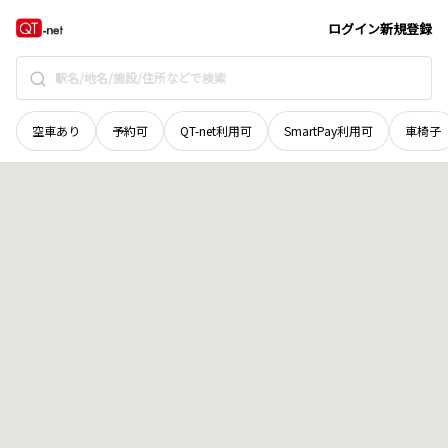
徳島県
徳島市
国府町花園
地域選択で探す
ログイン
新規登録
空車あり
予約可
QT-net利用可
SmartPay利用可
車椅子