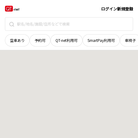
徳島県
徳島市
大谷町
地域選択で探す
ログイン
新規登録
空車あり
予約可
QT-net利用可
SmartPay利用可
車椅子