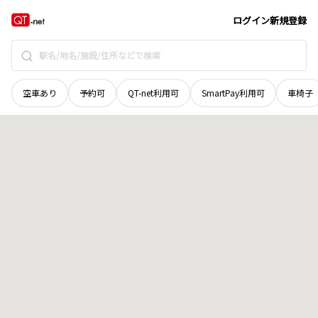
徳島県
徳島市
春日町
地域選択で探す
ログイン
新規登録
空車あり
予約可
QT-net利用可
SmartPay利用可
車椅子