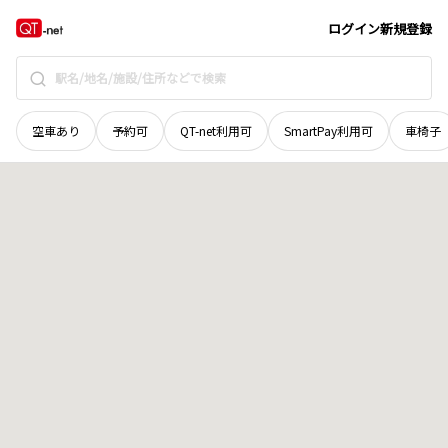
徳島県
徳島市
東沖洲
地域選択で探す
ログイン
新規登録
空車あり
予約可
QT-net利用可
SmartPay利用可
車椅子