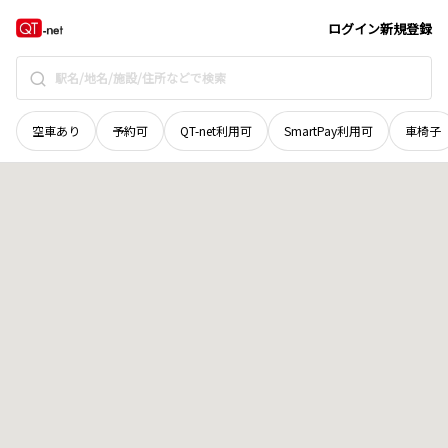
徳島県
徳島市
田宮町灘
地域選択で探す
ログイン
新規登録
空車あり
予約可
QT-net利用可
SmartPay利用可
車椅子