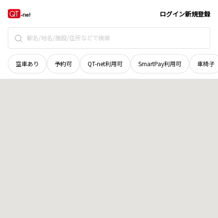
徳島県
徳島市
蔵本町
地域選択で探す
ログイン
新規登録
空車あり
予約可
QT-net利用可
SmartPay利用可
車椅子