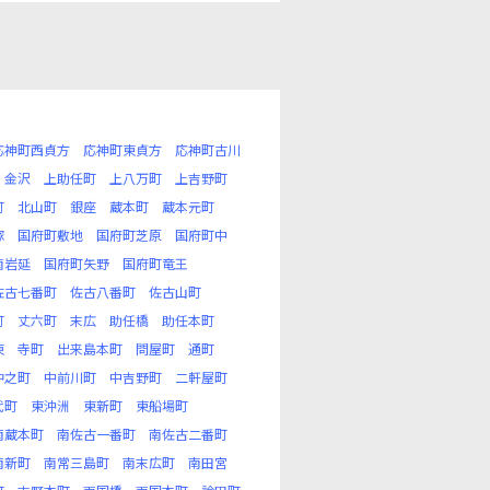
応神町西貞方
応神町東貞方
応神町古川
金沢
上助任町
上八万町
上吉野町
町
北山町
銀座
蔵本町
蔵本元町
塚
国府町敷地
国府町芝原
国府町中
南岩延
国府町矢野
国府町竜王
佐古七番町
佐古八番町
佐古山町
町
丈六町
末広
助任橋
助任本町
東
寺町
出来島本町
問屋町
通町
仲之町
中前川町
中吉野町
二軒屋町
代町
東沖洲
東新町
東船場町
南蔵本町
南佐古一番町
南佐古二番町
南新町
南常三島町
南末広町
南田宮