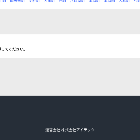
川町
南矢三町
明神町
名東町
元町
八百屋町
山城町
山城西
大和町
弓
更してください。
運営会社 株式会社アイテック