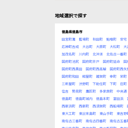
地域選択で探す
徳島県徳島市
田宮町灘
藍場町
秋田町
鮎喰町
安宅
応神町吉成
大谷町
大原町
大松町
大
加茂名町
川内町
北沖洲
北佐古一番町
国府町池尻
国府町井戸
国府町延命
国
国府町西黒田
国府町西高輪
国府町西矢
国府町和田
紺屋町
雑賀町
幸町
栄町
三軒屋町
渋野町
下助任町
下町
庄町
住吉
勢見町
鷹匠町
多家良町
中央通
徳島町
徳島町城内
徳島本町
富田浜
西新浜町
西新町
西須賀町
西船場町
東大工町
東出来島町
東山手町
東吉野
南佐古三番町
南佐古四番町
南佐古五番