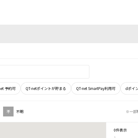
net 予約可
QT-netポイントが貯まる
QT-net SmartPay利用可
dポイ
不
不明
※一部
0件表示
1