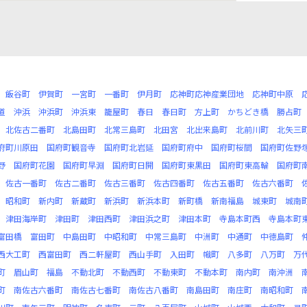
飯谷町
伊賀町
一宮町
一番町
伊月町
応神町応神産業団地
応神町中原
道
沖浜
沖浜町
沖浜東
籠屋町
春日
春日町
方上町
かちどき橋
勝占町
北佐古二番町
北島田町
北常三島町
北田宮
北出来島町
北前川町
北矢三
府町川原田
国府町観音寺
国府町北岩延
国府町府中
国府町桜間
国府町佐野
野
国府町花園
国府町早淵
国府町日開
国府町東黒田
国府町東高輪
国府町
佐古一番町
佐古二番町
佐古三番町
佐古四番町
佐古五番町
佐古六番町
昭和町
新内町
新蔵町
新浜町
新浜本町
新町橋
新南福島
城東町
城南
津田海岸町
津田町
津田西町
津田浜之町
津田本町
寺島本町西
寺島本町
富田橋
富田町
中島田町
中昭和町
中常三島町
中洲町
中通町
中徳島町
西大工町
西富田町
西二軒屋町
西山手町
入田町
幟町
八多町
八万町
万
町
眉山町
福島
不動北町
不動西町
不動東町
不動本町
南内町
南沖洲
町
南佐古六番町
南佐古七番町
南佐古八番町
南島田町
南庄町
南昭和町