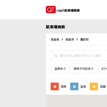
駐車場検索
駐車場検索
徳島県
徳島市
鷹匠町
空車あり
車椅子対応あり
QT-
満
満車
空
空車
混
混雑