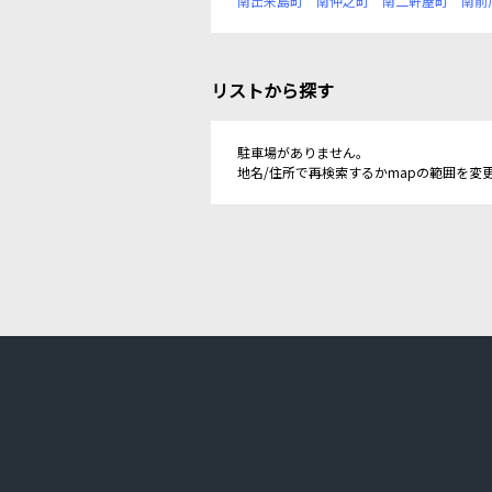
南出来島町
南仲之町
南二軒屋町
南前
リストから探す
駐車場がありません。
地名/住所で再検索するかmapの範囲を変