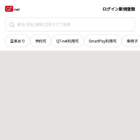
徳島県
板野郡上板町
第十新田
地域選択で探す
ログイン
新規登録
空車あり
予約可
QT-net利用可
SmartPay利用可
車椅子