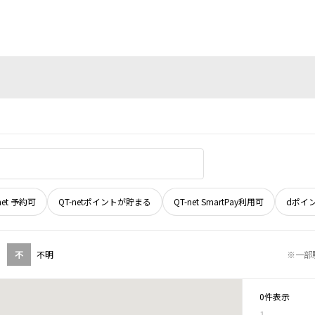
net 予約可
QT-netポイントが貯まる
QT-net SmartPay利用可
dポイ
不
不明
※一部
0件表示
1