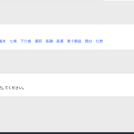
椎本
七條
下六條
瀬部
高磯
高瀬
第十新田
西分
引野
更してください。