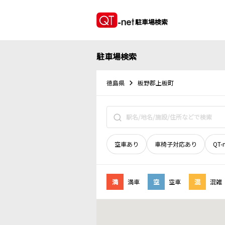
駐車場検索
駐車場検索
徳島県
板野郡上板町
空車あり
車椅子対応あり
QT-
満
満車
空
空車
混
混雑