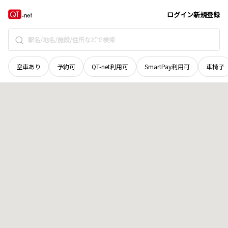
徳島県
板野郡北島町
高房
地域選択で探す
ログイン
新規登録
空車あり
予約可
QT-net利用可
SmartPay利用可
車椅子