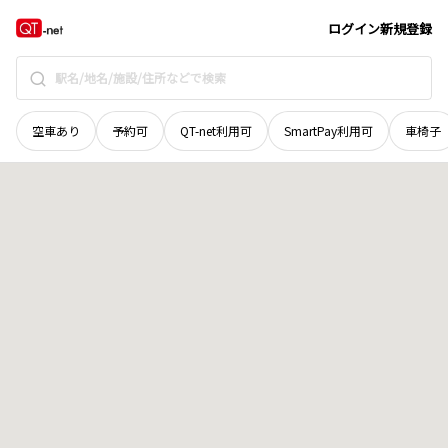
徳島県
板野郡松茂町
豊岡
地域選択で探す
ログイン
新規登録
空車あり
予約可
QT-net利用可
SmartPay利用可
車椅子