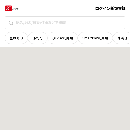
徳島県
板野郡板野町
松谷
地域選択で探す
ログイン
新規登録
空車あり
予約可
QT-net利用可
SmartPay利用可
車椅子